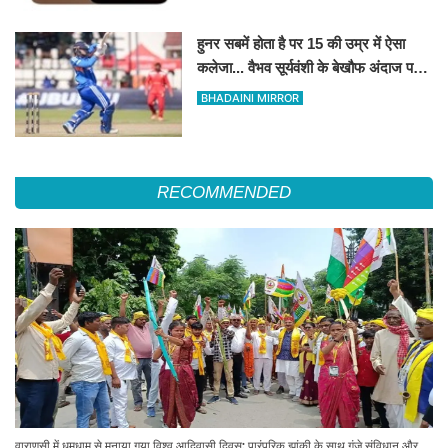
हुनर सबमें होता है पर 15 की उम्र में ऐसा
कलेजा... वैभव सूर्यवंशी के बेखौफ अंदाज पर
फिदा हुए शिखर धवन
BHADAINI MIRROR
RECOMMENDED
वाराणसी में धूमधाम से मनाया गया विश्व आदिवासी दिवस: पारंपरिक झांकी के साथ गूंजे संविधान और