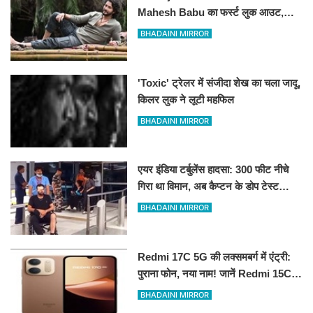
Mahesh Babu का फर्स्ट लुक आउट,
'रुद्र' के अवतार में छा गए सुपरस्टार
BHADAINI MIRROR
'Toxic' ट्रेलर में संजीदा शेख का चला जादू,
किलर लुक ने लूटी महफिल
BHADAINI MIRROR
एयर इंडिया टर्बुलेंस हादसा: 300 फीट नीचे
गिरा था विमान, अब कैप्टन के डोप टेस्ट
पॉजिटिव होने के दावे से मचा हड़कंप
BHADAINI MIRROR
Redmi 17C 5G की लक्समबर्ग में एंट्री:
पुराना फोन, नया नाम! जानें Redmi 15C
5G के रीब्रांडेड मॉडल के फीचर्स
BHADAINI MIRROR