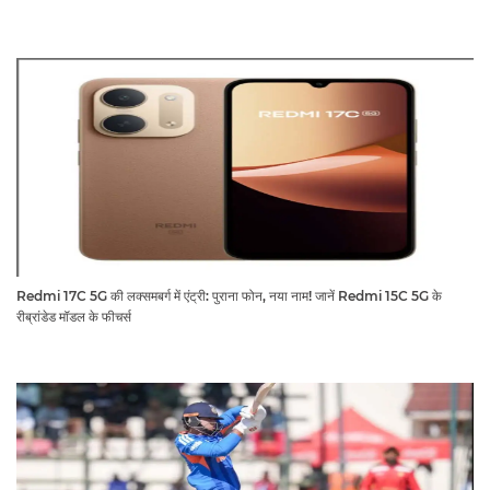
Redmi 17C 5G की लक्समबर्ग में एंट्री: पुराना फोन, नया नाम! जानें Redmi 15C 5G के
रीब्रांडेड मॉडल के फीचर्स