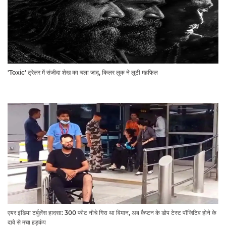
'Toxic' ट्रेलर में संजीदा शेख का चला जादू, किलर लुक ने लूटी महफिल
एयर इंडिया टर्बुलेंस हादसा: 300 फीट नीचे गिरा था विमान, अब कैप्टन के डोप टेस्ट पॉजिटिव होने के
दावे से मचा हड़कंप