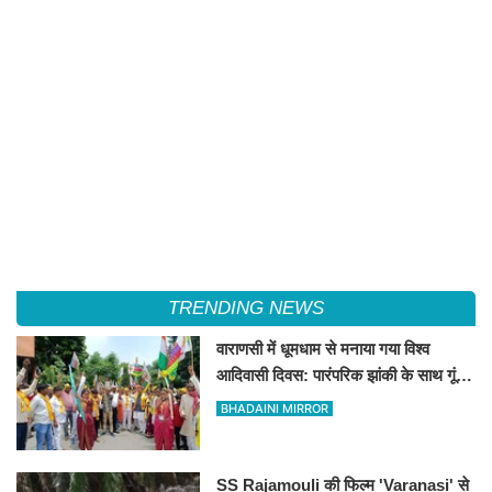
TRENDING NEWS
वाराणसी में धूमधाम से मनाया गया विश्व
आदिवासी दिवस: पारंपरिक झांकी के साथ गूंजे
संविधान और अधिकारों के नारे, DM को सौंपा
BHADAINI MIRROR
10 सूत्रीय ज्ञापन
SS Rajamouli की फिल्म 'Varanasi' से