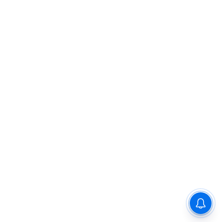
काशी में उफान पर गंगा: 24 घंटे में 3
फीट बढ़ा पानी, घाटों की भौगोलिकता
बदली