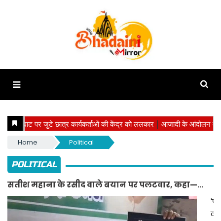
Home
Political
POLITICAL
सतीश महाना के रसीद वाले बयान पर पलटवार, कहा—
"चढ़ावे की रसीद नहीं होती, फ्रस्ट्रेशन में दे रहे हैं ऐसे बयान"
'पी
को