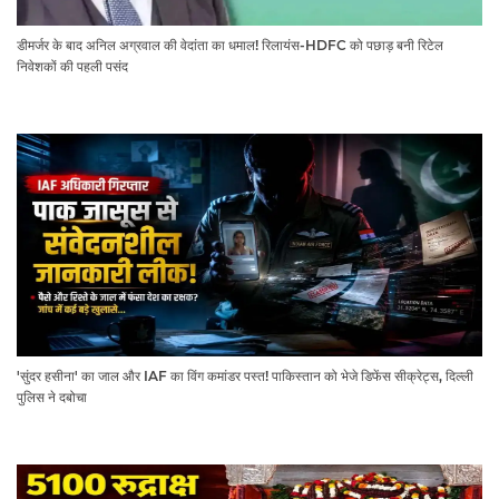
डीमर्जर के बाद अनिल अग्रवाल की वेदांता का धमाल! रिलायंस-HDFC को पछाड़ बनी रिटेल
निवेशकों की पहली पसंद
'सुंदर हसीना' का जाल और IAF का विंग कमांडर पस्त! पाकिस्तान को भेजे डिफेंस सीक्रेट्स, दिल्ली
पुलिस ने दबोचा