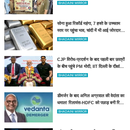
आत्मरक्षा के उपाय
BHADAINI MIRROR
सोना हुआ रिकॉर्ड महंगा, 7 हफ्ते के उच्चतम
स्तर पर पहुंचा भाव, चांदी में भी आई जोरदार
तेजी!
BHADAINI MIRROR
CJP विरोध-प्रदर्शन के बाद पहली बार छात्रों
के बीच पहुंचे PM मोदी, IIT दिल्ली के दीक्षांत
समारोह में दिया सफलता का ‘गुरुमंत्र’
BHADAINI MIRROR
डीमर्जर के बाद अनिल अग्रवाल की वेदांता का
धमाल! रिलायंस-HDFC को पछाड़ बनी रिटेल
निवेशकों की पहली पसंद
BHADAINI MIRROR