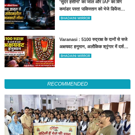
'सुंदर हसीना' का जाल और IAF का विंग
कमांडर पस्त! पाकिस्तान को भेजे डिफेंस
सीक्रेट्स, दिल्ली पुलिस ने दबोचा
BHADAINI MIRROR
Varanasi : 5100 रुद्राक्ष के दानों से सजे
अक्षयवट हनुमान, अलौकिक श्रृंगार में दर्शन
कर भक्त निहाल
BHADAINI MIRROR
RECOMMENDED