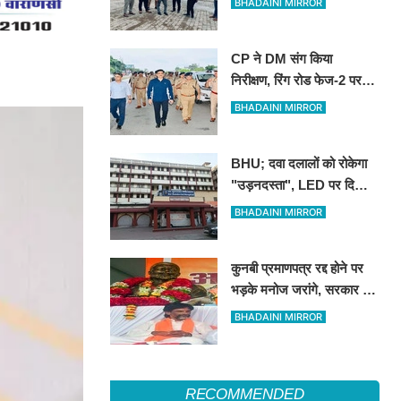
BHADAINI MIRROR
CP ने DM संग किया
निरीक्षण, रिंग रोड फेज-2 पर
एक लेन कांवड़ियों के लिए
BHADAINI MIRROR
आरक्षित रखने के निर्देश
BHU; दवा दलालों को रोकेगा
"उड़नदस्ता", LED पर दिखाई
जाएगी फर्जीवाड़ा करने वालों की
BHADAINI MIRROR
तस्वीर
कुनबी प्रमाणपत्र रद्द होने पर
भड़के मनोज जरांगे, सरकार पर
लगाया साजिश का आरोप
BHADAINI MIRROR
RECOMMENDED