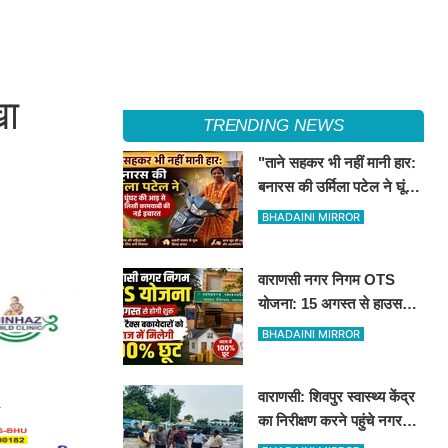
खा
TRENDING NEWS
"ताने सहकर भी नहीं मानी हार:
बनारस की उर्मिला पटेल ने घूंघट
की आड़ से लिखी कामयाबी की
BHADAINI MIRROR
नई इबारत"
वाराणसी नगर निगम OTS
योजना: 15 अगस्त से हाउस
टैक्स बकायेदारों को ब्याज में
BHADAINI MIRROR
मिलेगी 100% छूट
वाराणसी: शिवपुर स्वास्थ्य केंद्र
का निरीक्षण करने पहुंचे नगर
आयुक्त