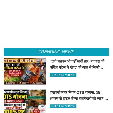
TRENDING NEWS
"ताने सहकर भी नहीं मानी हार: बनारस की
उर्मिला पटेल ने घूंघट की आड़ से लिखी
कामयाबी की नई इबारत"
BHADAINI MIRROR
वाराणसी नगर निगम OTS योजना: 15
अगस्त से हाउस टैक्स बकायेदारों को ब्याज में
मिलेगी 100% छूट
BHADAINI MIRROR