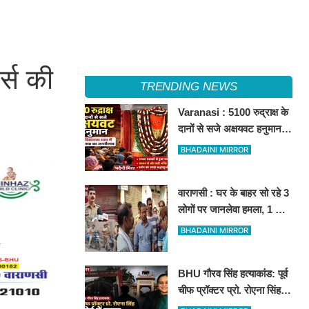
र्स की
TRENDING NEWS
Varanasi : 5100 रुद्राक्ष के
दानों से सजे अक्षयवट हनुमान,
अलौकिक श्रृंगार में दर्शन कर
BHADAINI MIRROR
भक्त निहाल
वाराणसी : घर के बाहर सो रहे 3
लोगों पर जानलेवा हमला, 1 की
मौत, 2 घायल
BHADAINI MIRROR
BHU गौरव सिंह हत्याकांड: पूर्व
चीफ प्रॉक्टर प्रो. रोएना सिंह
कोर्ट में तलब