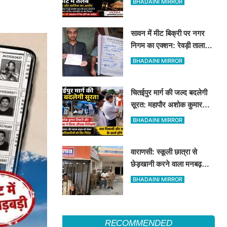
BHADAINI MIRROR
सावन में मीट बिक्री पर नगर
निगम का एक्शन: रेवड़ी तालाब
और पितरकुंडा में 4 दुकानों पर
BHADAINI MIRROR
गिरी गाज
चितईपुर मार्ग की जल्द बदलेगी
सूरत: महापौर अशोक कुमार
तिवारी और नगर आयुक्त ने किया
BHADAINI MIRROR
औचक निरीक्षण
वाराणसी: स्कूली छात्रा से
छेड़खानी करने वाला मनबढ़
गिरफ्तार, लंका पुलिस ने उतारी
BHADAINI MIRROR
हीरोपंती
RECOMMENDED