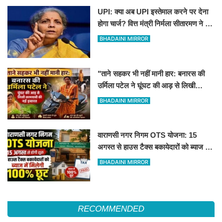
UPI: क्या अब UPI इस्तेमाल करने पर देना
होगा चार्ज? वित्त मंत्री निर्मला सीतारमण ने दी
सफाई
BHADAINI MIRROR
"ताने सहकर भी नहीं मानी हार: बनारस की
उर्मिला पटेल ने घूंघट की आड़ से लिखी
कामयाबी की नई इबारत"
BHADAINI MIRROR
वाराणसी नगर निगम OTS योजना: 15
अगस्त से हाउस टैक्स बकायेदारों को ब्याज में
मिलेगी 100% छूट
BHADAINI MIRROR
RECOMMENDED