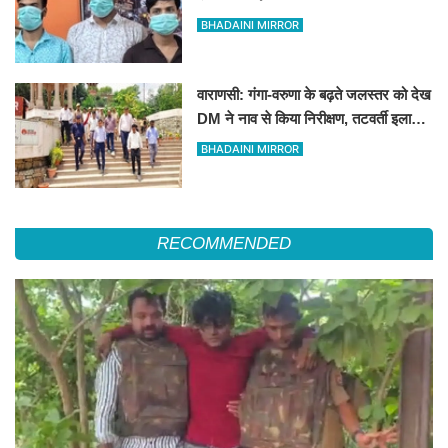
BHADAINI MIRROR
वाराणसी: गंगा-वरुणा के बढ़ते जलस्तर को देख
DM ने नाव से किया निरीक्षण, तटवर्ती इलाकों
के लिए अलर्ट जारी
BHADAINI MIRROR
RECOMMENDED