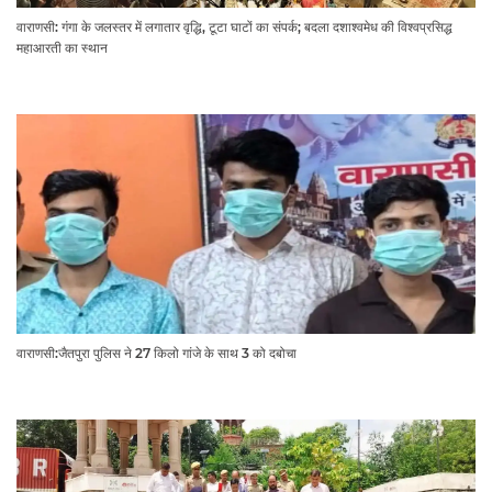
वाराणसी: गंगा के जलस्तर में लगातार वृद्धि, टूटा घाटों का संपर्क; बदला दशाश्वमेध की विश्वप्रसिद्ध
महाआरती का स्थान
वाराणसी:जैतपुरा पुलिस ने 27 किलो गांजे के साथ 3 को दबोचा