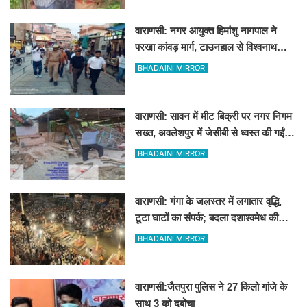
वाराणसी: नगर आयुक्त हिमांशु नागपाल ने
परखा कांवड़ मार्ग, टाउनहाल से विश्वनाथ
मंदिर तक किया पैदल और गोल्फ कार्ट से
BHADAINI MIRROR
निरीक्षण
वाराणसी: सावन में मीट बिक्री पर नगर निगम
सख्त, अवलेशपुर में जेसीबी से ध्वस्त की गईं
12 दुकानें
BHADAINI MIRROR
वाराणसी: गंगा के जलस्तर में लगातार वृद्धि,
टूटा घाटों का संपर्क; बदला दशाश्वमेध की
विश्वप्रसिद्ध महाआरती का स्थान
BHADAINI MIRROR
वाराणसी:जैतपुरा पुलिस ने 27 किलो गांजे के
साथ 3 को दबोचा