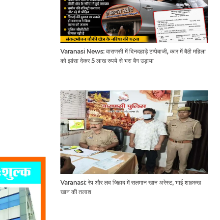
Varanasi News: वाराणसी में दिनदहाड़े टप्पेबाजी, कार में बैठी महिला
को झांसा देकर 5 लाख रुपये से भरा बैग उड़ाया
Varanasi: रेप और लव जिहाद में सलमान खान अरेस्ट, भाई शाहरुख
खान की तलाश