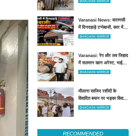
BHADAINI MIRROR
हीरोपंती
Varanasi News: वाराणसी
में दिनदहाड़े टप्पेबाजी, कार में
बैठी महिला को झांसा देकर 5
BHADAINI MIRROR
लाख रुपये से भरा बैग उड़ाया
Varanasi: रेप और लव जिहाद
में सलमान खान अरेस्ट, भाई
शाहरुख खान की तलाश
BHADAINI MIRROR
मौलाना साजिद रशीदी के
विवादित बयान पर भड़का विवाद:
उज्जैन महाकाल पहुंचे संतों और
BHADAINI MIRROR
कांवड़ियों ने जताया कड़ा विरोध
RECOMMENDED