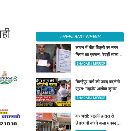
नही
TRENDING NEWS
सावन में मीट बिक्री पर नगर
निगम का एक्शन: रेवड़ी तालाब
और पितरकुंडा में 4 दुकानों पर
BHADAINI MIRROR
गिरी गाज
चितईपुर मार्ग की जल्द बदलेगी
सूरत: महापौर अशोक कुमार
तिवारी और नगर आयुक्त ने किया
BHADAINI MIRROR
औचक निरीक्षण
वाराणसी: स्कूली छात्रा से
छेड़खानी करने वाला मनबढ़
गिरफ्तार, लंका पुलिस ने उतारी