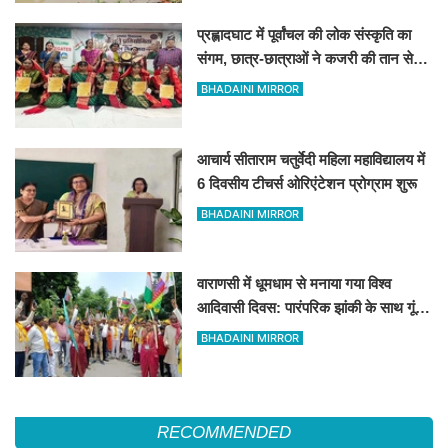
प्रह्लादघाट में पूर्वांचल की लोक संस्कृति का
संगम, छात्र-छात्राओं ने कजरी की तान से
बांधा समां
BHADAINI MIRROR
आचार्य सीताराम चतुर्वेदी महिला महाविद्यालय में
6 दिवसीय टीचर्स ओरिएंटेशन प्रोग्राम शुरू
BHADAINI MIRROR
वाराणसी में धूमधाम से मनाया गया विश्व
आदिवासी दिवस: पारंपरिक झांकी के साथ गूंजे
संविधान और अधिकारों के नारे, DM को सौंपा
BHADAINI MIRROR
10 सूत्रीय ज्ञापन
RECOMMENDED