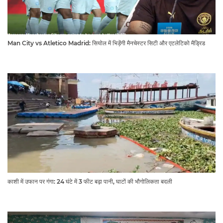
Man City vs Atletico Madrid: सियोल में भिड़ेंगी मैनचेस्टर सिटी और एटलेटिको मैड्रिड
काशी में उफान पर गंगा: 24 घंटे में 3 फीट बढ़ा पानी, घाटों की भौगोलिकता बदली