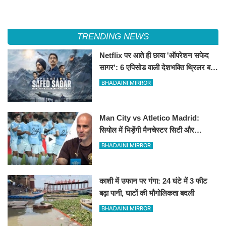
TRENDING NEWS
Netflix पर आते ही छाया 'ऑपरेशन सफेद
सागर': 6 एपिसोड वाली देशभक्ति थ्रिलर बनी
नंबर-1 ट्रेंडिंग सीरीज
BHADAINI MIRROR
Man City vs Atletico Madrid:
सियोल में भिड़ेंगी मैनचेस्टर सिटी और
एटलेटिको मैड्रिड
BHADAINI MIRROR
काशी में उफान पर गंगा: 24 घंटे में 3 फीट
बढ़ा पानी, घाटों की भौगोलिकता बदली
BHADAINI MIRROR