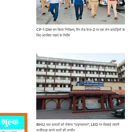
CP ने DM संग किया निरीक्षण, रिंग रोड फेज-2 पर एक लेन कांवड़ियों के
लिए आरक्षित रखने के निर्देश
BHU; दवा दलालों को रोकेगा "उड़नदस्ता", LED पर दिखाई जाएगी
फर्जीवाड़ा करने वालों की तस्वीर