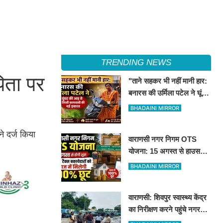
TRENDING NEWS
िता पर
"ताने सहकर भी नहीं मानी हार:
बनारस की उर्मिला पटेल ने घूंघट
की आड़ से लिखी कामयाबी की
BHADAINI MIRROR
नई इबारत"
 दर्ज किया
वाराणसी नगर निगम OTS
योजना: 15 अगस्त से हाउस
टैक्स बकायेदारों को ब्याज में
BHADAINI MIRROR
मिलेगी 100% छूट
वाराणसी: शिवपुर स्वास्थ्य केंद्र
का निरीक्षण करने पहुंचे नगर
आयुक्त