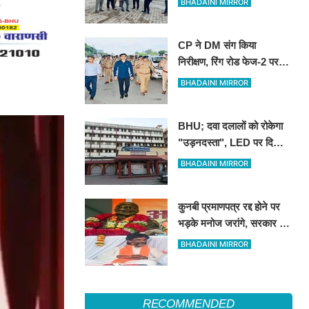
BHADAINI MIRROR
CP ने DM संग किया
निरीक्षण, रिंग रोड फेज-2 पर
एक लेन कांवड़ियों के लिए
BHADAINI MIRROR
आरक्षित रखने के निर्देश
BHU; दवा दलालों को रोकेगा
"उड़नदस्ता", LED पर दिखाई
जाएगी फर्जीवाड़ा करने वालों की
BHADAINI MIRROR
तस्वीर
कुनबी प्रमाणपत्र रद्द होने पर
भड़के मनोज जरांगे, सरकार पर
लगाया साजिश का आरोप
BHADAINI MIRROR
RECOMMENDED