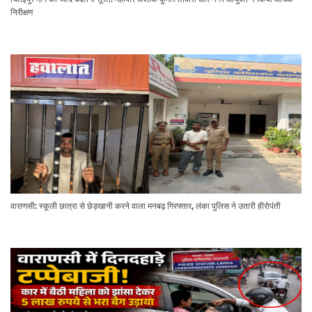
निरीक्षण
वाराणसी: स्कूली छात्रा से छेड़खानी करने वाला मनबढ़ गिरफ्तार, लंका पुलिस ने उतारी हीरोपंती