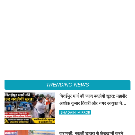
TRENDING NEWS
चितईपुर मार्ग की जल्द बदलेगी सूरत: महापौर
अशोक कुमार तिवारी और नगर आयुक्त ने
किया औचक निरीक्षण
BHADAINI MIRROR
वाराणसी: स्कूली छात्रा से छेड़खानी करने