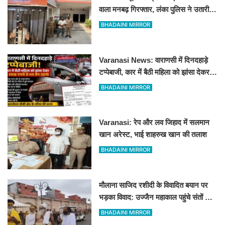
वाला मनबढ़ गिरफ्तार, लंका पुलिस ने उतारी
हीरोपंती
BHADAINI MIRROR
Varanasi News: वाराणसी में दिनदहाड़े
टप्पेबाजी, कार में बैठी महिला को झांसा देकर 5
लाख रुपये से भरा बैग उड़ाया
BHADAINI MIRROR
Varanasi: रेप और लव जिहाद में सलमान
खान अरेस्ट, भाई शाहरुख खान की तलाश
BHADAINI MIRROR
मौलाना साजिद रशीदी के विवादित बयान पर
भड़का विवाद: उज्जैन महाकाल पहुंचे संतों और
कांवड़ियों ने जताया कड़ा विरोध
BHADAINI MIRROR