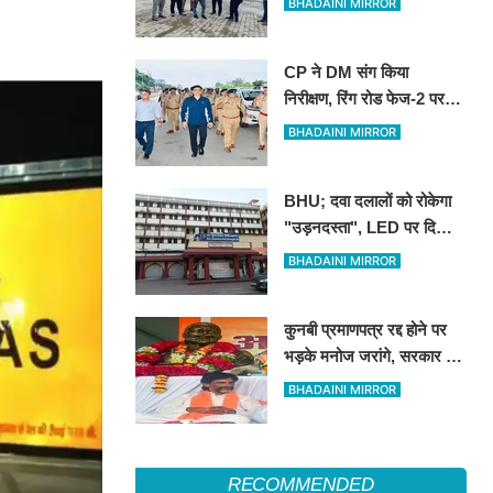
BHADAINI MIRROR
CP ने DM संग किया
निरीक्षण, रिंग रोड फेज-2 पर
एक लेन कांवड़ियों के लिए
BHADAINI MIRROR
आरक्षित रखने के निर्देश
BHU; दवा दलालों को रोकेगा
"उड़नदस्ता", LED पर दिखाई
जाएगी फर्जीवाड़ा करने वालों की
BHADAINI MIRROR
तस्वीर
कुनबी प्रमाणपत्र रद्द होने पर
भड़के मनोज जरांगे, सरकार पर
लगाया साजिश का आरोप
BHADAINI MIRROR
RECOMMENDED