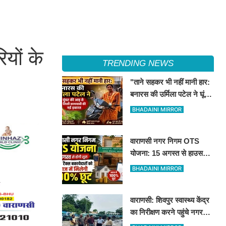
ियों के
TRENDING NEWS
"ताने सहकर भी नहीं मानी हार:
बनारस की उर्मिला पटेल ने घूंघट
की आड़ से लिखी कामयाबी की
BHADAINI MIRROR
नई इबारत"
वाराणसी नगर निगम OTS
योजना: 15 अगस्त से हाउस
टैक्स बकायेदारों को ब्याज में
BHADAINI MIRROR
मिलेगी 100% छूट
वाराणसी: शिवपुर स्वास्थ्य केंद्र
का निरीक्षण करने पहुंचे नगर
आयुक्त