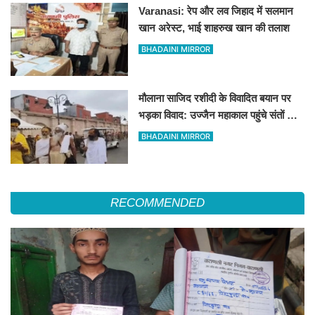
Varanasi: रेप और लव जिहाद में सलमान
खान अरेस्ट, भाई शाहरुख खान की तलाश
BHADAINI MIRROR
मौलाना साजिद रशीदी के विवादित बयान पर
भड़का विवाद: उज्जैन महाकाल पहुंचे संतों और
कांवड़ियों ने जताया कड़ा विरोध
BHADAINI MIRROR
RECOMMENDED