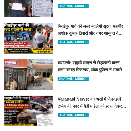
दुकानों पर गिरी गाज
BHADAINI MIRROR
चितईपुर मार्ग की जल्द बदलेगी सूरत: महापौर
अशोक कुमार तिवारी और नगर आयुक्त ने
किया औचक निरीक्षण
BHADAINI MIRROR
वाराणसी: स्कूली छात्रा से छेड़खानी करने
वाला मनबढ़ गिरफ्तार, लंका पुलिस ने उतारी
हीरोपंती
BHADAINI MIRROR
Varanasi News: वाराणसी में दिनदहाड़े
टप्पेबाजी, कार में बैठी महिला को झांसा देकर 5
लाख रुपये से भरा बैग उड़ाया
BHADAINI MIRROR