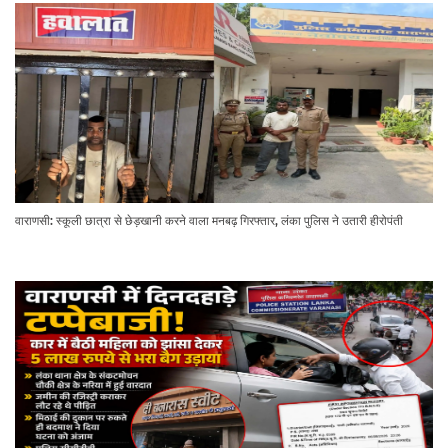
वाराणसी: स्कूली छात्रा से छेड़खानी करने वाला मनबढ़ गिरफ्तार, लंका पुलिस ने उतारी हीरोपंती