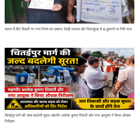
सावन में मीट बिक्री पर नगर निगम का एक्शन: रेवड़ी तालाब और पितरकुंडा में 4 दुकानों पर गिरी गाज
चितईपुर मार्ग की जल्द बदलेगी सूरत: महापौर अशोक कुमार तिवारी और नगर आयुक्त ने किया औचक
निरीक्षण