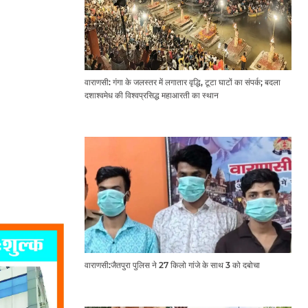
वाराणसी: गंगा के जलस्तर में लगातार वृद्धि, टूटा घाटों का संपर्क; बदला
दशाश्वमेध की विश्वप्रसिद्ध महाआरती का स्थान
वाराणसी:जैतपुरा पुलिस ने 27 किलो गांजे के साथ 3 को दबोचा