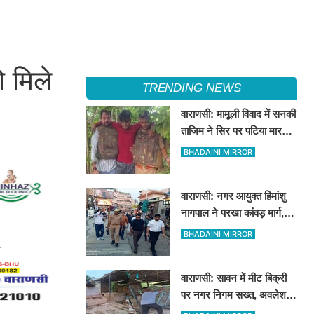
 मिले
TRENDING NEWS
वाराणसी: मामूली विवाद में सनकी
ताजिम ने सिर पर पटिया मारकर
उतारा था मौत के घाट, पत्नी
BHADAINI MIRROR
रहती है मायके, जानें पूरा
घटनाक्रम
वाराणसी: नगर आयुक्त हिमांशु
नागपाल ने परखा कांवड़ मार्ग,
टाउनहाल से विश्वनाथ मंदिर
BHADAINI MIRROR
तक किया पैदल और गोल्फ कार्ट
से निरीक्षण
वाराणसी: सावन में मीट बिक्री
पर नगर निगम सख्त, अवलेशपुर
में जेसीबी से ध्वस्त की गईं 12