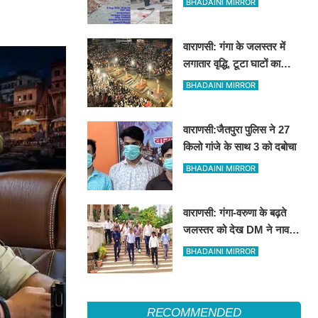
BHADAINI MIRROR
दुकानें
वाराणसी: गंगा के जलस्तर में
लगातार वृद्धि, टूटा घाटों का
संपर्क; बदला दशाश्वमेध की
BHADAINI MIRROR
विश्वप्रसिद्ध महाआरती का स्थान
वाराणसी:जैतपुरा पुलिस ने 27
किलो गांजे के साथ 3 को दबोचा
BHADAINI MIRROR
वाराणसी: गंगा-वरुणा के बढ़ते
जलस्तर को देख DM ने नाव से
किया निरीक्षण, तटवर्ती इलाकों के
BHADAINI MIRROR
लिए अलर्ट जारी
RECOMMENDED