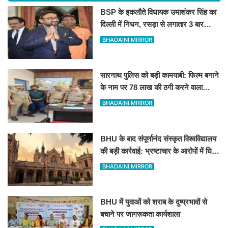
BSP के इकलौते विधायक उमाशंकर सिंह का
दिल्ली में निधन, रसड़ा से लगातार 3 बार
जीतकर रचा था इतिहास
BHADAINI MIRROR
सारनाथ पुलिस को बड़ी कामयाबी: फिल्म बनाने
के नाम पर 78 लाख की ठगी करने वाला
शातिर मुंबई से गिरफ्तार
BHADAINI MIRROR
BHU के बाद संपूर्णानंद संस्कृत विश्वविद्यालय
की बड़ी कार्रवाई: भ्रष्टाचार के आरोपों में घिरे
प्रो. ब्रजभूषण ओझा सभी निकायों से
BHADAINI MIRROR
प्रतिबंधित
BHU में युवाओं को शराब के दुष्प्रभावों से
बचाने पर जागरूकता कार्यशाला