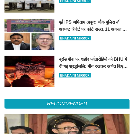
BHADAINI MIRROR
पूर्व IPS अमिताभ ठाकुर: चौक पुलिस की
अस्पष्ट रिपोर्ट पर कोर्ट सख्त, 11 अगस्त को
मांगी स्पष्ट जांच आख्या
BHADAINI MIRROR
ब्रॉड पीक पर शहीद पर्वतारोहियों को BHU में
दी गई श्रद्धांजलि: मौन रखकर अर्पित किए
पुष्प
BHADAINI MIRROR
RECOMMENDED