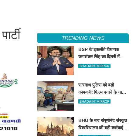
ार्टी
TRENDING NEWS
BSP के इकलौते विधायक
उमाशंकर सिंह का दिल्ली में
निधन, रसड़ा से लगातार 3 बार
BHADAINI MIRROR
जीतकर रचा था इतिहास
सारनाथ पुलिस को बड़ी
कामयाबी: फिल्म बनाने के नाम
पर 78 लाख की ठगी करने वाला
BHADAINI MIRROR
शातिर मुंबई से गिरफ्तार
BHU के बाद संपूर्णानंद संस्कृत
विश्वविद्यालय की बड़ी कार्रवाई:
भ्रष्टाचार के आरोपों में घिरे प्रो.