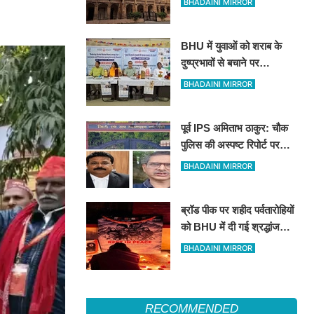
BHADAINI MIRROR
ब्रजभूषण ओझा सभी निकायों से
प्रतिबंधित
BHU में युवाओं को शराब के
दुष्प्रभावों से बचाने पर
जागरूकता कार्यशाला
BHADAINI MIRROR
पूर्व IPS अमिताभ ठाकुर: चौक
पुलिस की अस्पष्ट रिपोर्ट पर
कोर्ट सख्त, 11 अगस्त को मांगी
BHADAINI MIRROR
स्पष्ट जांच आख्या
ब्रॉड पीक पर शहीद पर्वतारोहियों
को BHU में दी गई श्रद्धांजलि:
मौन रखकर अर्पित किए पुष्प
BHADAINI MIRROR
RECOMMENDED