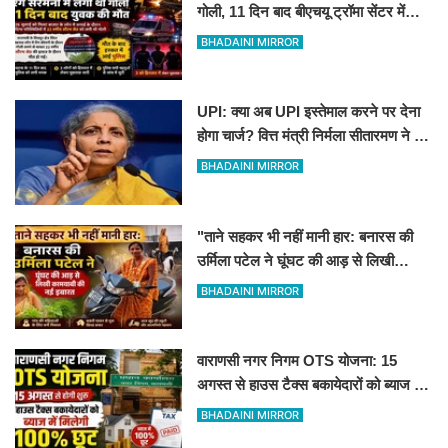
गोली, 11 दिन बाद बीएचयू ट्रॉमा सेंटर में
युवक की मौत
BHADAINI MIRROR
UPI: क्या अब UPI इस्तेमाल करने पर देना
होगा चार्ज? वित्त मंत्री निर्मला सीतारमण ने दी
सफाई
BHADAINI MIRROR
"ताने सहकर भी नहीं मानी हार: बनारस की
उर्मिला पटेल ने घूंघट की आड़ से लिखी
कामयाबी की नई इबारत"
BHADAINI MIRROR
वाराणसी नगर निगम OTS योजना: 15
अगस्त से हाउस टैक्स बकायेदारों को ब्याज में
मिलेगी 100% छूट
BHADAINI MIRROR