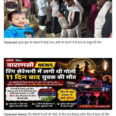
Varanasi: झाड़-फूंक के चक्कर में गंवाई जान, करैत के काटने से 3 साल के मासूम की मौत
Varanasi News: रिंग सेरेमनी में लगी थी गोली, 11 दिन बाद बीएचयू ट्रॉमा सेंटर में युवक की मौत