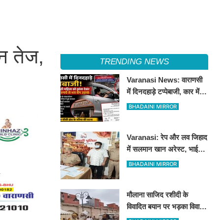
न तेज,
TRENDING NEWS
Varanasi News: वाराणसी
में दिनदहाड़े टप्पेबाजी, कार में
बैठी महिला को झांसा देकर 5
BHADAINI MIRROR
लाख रुपये से भरा बैग उड़ाया
Varanasi: रेप और लव जिहाद
में सलमान खान अरेस्ट, भाई
शाहरुख खान की तलाश
BHADAINI MIRROR
मौलाना साजिद रशीदी के
विवादित बयान पर भड़का विवाद:
उज्जैन महाकाल पहुंचे संतों और