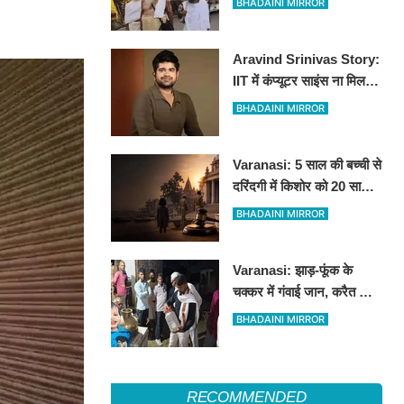
BHADAINI MIRROR
कांवड़ियों ने जताया कड़ा विरोध
Aravind Srinivas Story:
IIT में कंप्यूटर साइंस ना मिलने
से लेकर MIT और पहले
BHADAINI MIRROR
स्टार्टअप में रिजेक्शन तक
Varanasi: 5 साल की बच्ची से
दरिंदगी में किशोर को 20 साल
की कठोर कैद, बालिग की तरह
BHADAINI MIRROR
चला मुकदमा
Varanasi: झाड़-फूंक के
चक्कर में गंवाई जान, करैत के
काटने से 3 साल के मासूम की
BHADAINI MIRROR
मौत
RECOMMENDED