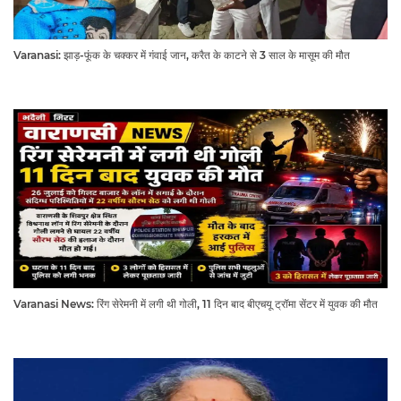
Varanasi: झाड़-फूंक के चक्कर में गंवाई जान, करैत के काटने से 3 साल के मासूम की मौत
Varanasi News: रिंग सेरेमनी में लगी थी गोली, 11 दिन बाद बीएचयू ट्रॉमा सेंटर में युवक की मौत