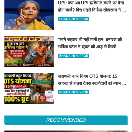
UPI: क्या अब UPI इस्तेमाल करने पर देना
होगा चार्ज? वित्त मंत्री निर्मला सीतारमण ने दी
सफाई
BHADAINI MIRROR
"ताने सहकर भी नहीं मानी हार: बनारस की
उर्मिला पटेल ने घूंघट की आड़ से लिखी
कामयाबी की नई इबारत"
BHADAINI MIRROR
वाराणसी नगर निगम OTS योजना: 15
अगस्त से हाउस टैक्स बकायेदारों को ब्याज में
मिलेगी 100% छूट
BHADAINI MIRROR
RECOMMENDED