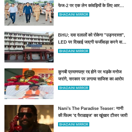
फेज-2 पर एक लेन कांवड़ियों के लिए आरक्षित
रखने के निर्देश
BHADAINI MIRROR
BHU; दवा दलालों को रोकेगा "उड़नदस्ता",
LED पर दिखाई जाएगी फर्जीवाड़ा करने वालों
की तस्वीर
BHADAINI MIRROR
कुनबी प्रमाणपत्र रद्द होने पर भड़के मनोज
जरांगे, सरकार पर लगाया साजिश का आरोप
BHADAINI MIRROR
Nani’s The Paradise Teaser: नानी
की फिल्म 'द पैराडाइज' का खूंखार टीजर जारी
BHADAINI MIRROR