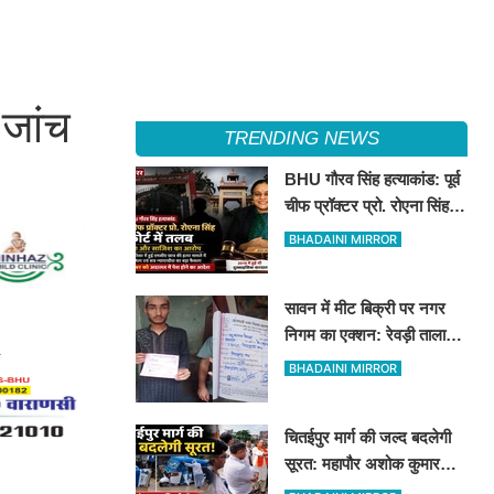
 जांच
TRENDING NEWS
BHU गौरव सिंह हत्याकांड: पूर्व
चीफ प्रॉक्टर प्रो. रोएना सिंह
कोर्ट में तलब
BHADAINI MIRROR
सावन में मीट बिक्री पर नगर
निगम का एक्शन: रेवड़ी तालाब
और पितरकुंडा में 4 दुकानों पर
BHADAINI MIRROR
गिरी गाज
चितईपुर मार्ग की जल्द बदलेगी
सूरत: महापौर अशोक कुमार
तिवारी और नगर आयुक्त ने किया