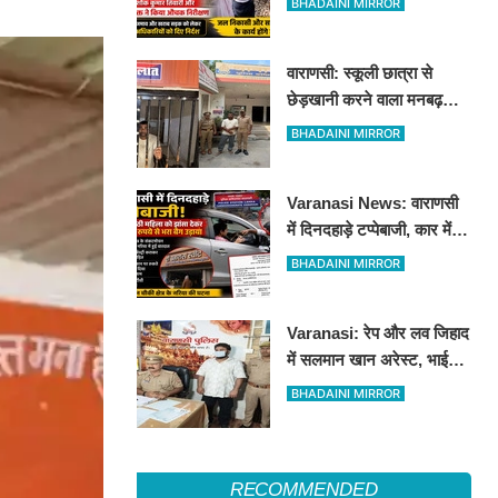
BHADAINI MIRROR
औचक निरीक्षण
वाराणसी: स्कूली छात्रा से
छेड़खानी करने वाला मनबढ़
गिरफ्तार, लंका पुलिस ने उतारी
BHADAINI MIRROR
हीरोपंती
Varanasi News: वाराणसी
में दिनदहाड़े टप्पेबाजी, कार में
बैठी महिला को झांसा देकर 5
BHADAINI MIRROR
लाख रुपये से भरा बैग उड़ाया
Varanasi: रेप और लव जिहाद
में सलमान खान अरेस्ट, भाई
शाहरुख खान की तलाश
BHADAINI MIRROR
RECOMMENDED