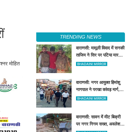
ं
TRENDING NEWS
वाराणसी: मामूली विवाद में सनकी
ताजिम ने सिर पर पटिया मारकर
उतारा था मौत के घाट, पत्नी
िश्नर मोहित
BHADAINI MIRROR
रहती है मायके, जानें पूरा
घटनाक्रम
वाराणसी: नगर आयुक्त हिमांशु
नागपाल ने परखा कांवड़ मार्ग,
टाउनहाल से विश्वनाथ मंदिर
BHADAINI MIRROR
तक किया पैदल और गोल्फ कार्ट
से निरीक्षण
वाराणसी: सावन में मीट बिक्री
पर नगर निगम सख्त, अवलेशपुर
में जेसीबी से ध्वस्त की गईं 12