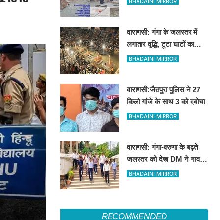
BHADAINI MIRROR
दुकानें
वाराणसी: गंगा के जलस्तर में
लगातार वृद्धि, टूटा घाटों का
संपर्क; बदला दशाश्वमेध की
BHADAINI MIRROR
विश्वप्रसिद्ध महाआरती का स्थान
वाराणसी:जैतपुरा पुलिस ने 27
किलो गांजे के साथ 3 को दबोचा
BHADAINI MIRROR
वाराणसी: गंगा-वरुणा के बढ़ते
जलस्तर को देख DM ने नाव से
किया निरीक्षण, तटवर्ती इलाकों के
BHADAINI MIRROR
लिए अलर्ट जारी
RECOMMENDED