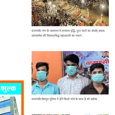
वाराणसी: गंगा के जलस्तर में लगातार वृद्धि, टूटा घाटों का संपर्क; बदला
दशाश्वमेध की विश्वप्रसिद्ध महाआरती का स्थान
वाराणसी:जैतपुरा पुलिस ने 27 किलो गांजे के साथ 3 को दबोचा