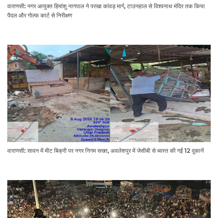
वाराणसी: नगर आयुक्त हिमांशु नागपाल ने परखा कांवड़ मार्ग, टाउनहाल से विश्वनाथ मंदिर तक किया
पैदल और गोल्फ कार्ट से निरीक्षण
वाराणसी: सावन में मीट बिक्री पर नगर निगम सख्त, अवलेशपुर में जेसीबी से ध्वस्त की गईं 12 दुकानें