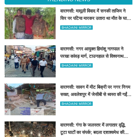
वाराणसी: मामूली विवाद में सनकी ताजिम ने
सिर पर पटिया मारकर उतारा था मौत के घाट,
पत्नी रहती है मायके, जानें पूरा घटनाक्रम
BHADAINI MIRROR
वाराणसी: नगर आयुक्त हिमांशु नागपाल ने
परखा कांवड़ मार्ग, टाउनहाल से विश्वनाथ
मंदिर तक किया पैदल और गोल्फ कार्ट से
BHADAINI MIRROR
निरीक्षण
वाराणसी: सावन में मीट बिक्री पर नगर निगम
सख्त, अवलेशपुर में जेसीबी से ध्वस्त की गईं
12 दुकानें
BHADAINI MIRROR
वाराणसी: गंगा के जलस्तर में लगातार वृद्धि,
टूटा घाटों का संपर्क; बदला दशाश्वमेध की