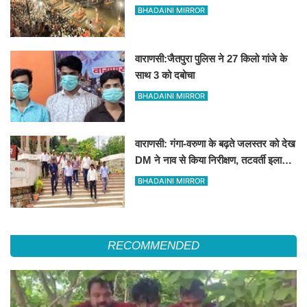
विश्वप्रसिद्ध महाआरती का स्थान
BHADAINI MIRROR
वाराणसी:जैतपुरा पुलिस ने 27 किलो गांजे के
साथ 3 को दबोचा
BHADAINI MIRROR
वाराणसी: गंगा-वरुणा के बढ़ते जलस्तर को देख
DM ने नाव से किया निरीक्षण, तटवर्ती इलाकों
के लिए अलर्ट जारी
BHADAINI MIRROR
RECOMMENDED