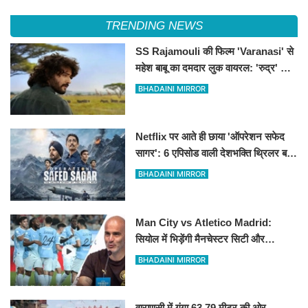
TRENDING NEWS
SS Rajamouli की फिल्म 'Varanasi' से
महेश बाबू का दमदार लुक वायरल: 'रुद्र' के
किरदार में अफ्रीका के जंगलों में दिखे साउथ
BHADAINI MIRROR
सुपरस्टार
Netflix पर आते ही छाया 'ऑपरेशन सफेद
सागर': 6 एपिसोड वाली देशभक्ति थ्रिलर बनी
नंबर-1 ट्रेंडिंग सीरीज
BHADAINI MIRROR
Man City vs Atletico Madrid:
सियोल में भिड़ेंगी मैनचेस्टर सिटी और
एटलेटिको मैड्रिड
BHADAINI MIRROR
वाराणसी में गंगा 63.79 मीटर की ओर