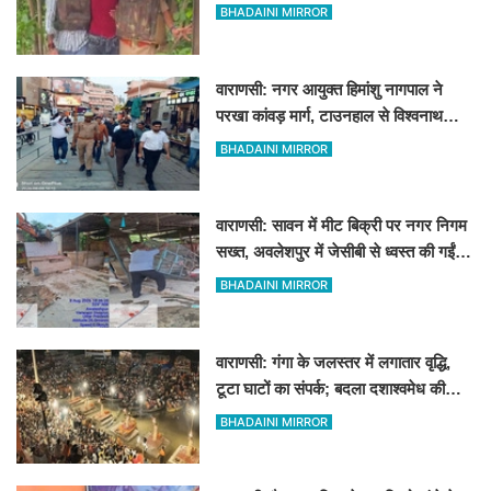
पत्नी रहती है मायके, जानें पूरा घटनाक्रम
BHADAINI MIRROR
वाराणसी: नगर आयुक्त हिमांशु नागपाल ने
परखा कांवड़ मार्ग, टाउनहाल से विश्वनाथ
मंदिर तक किया पैदल और गोल्फ कार्ट से
BHADAINI MIRROR
निरीक्षण
वाराणसी: सावन में मीट बिक्री पर नगर निगम
सख्त, अवलेशपुर में जेसीबी से ध्वस्त की गईं
12 दुकानें
BHADAINI MIRROR
वाराणसी: गंगा के जलस्तर में लगातार वृद्धि,
टूटा घाटों का संपर्क; बदला दशाश्वमेध की
विश्वप्रसिद्ध महाआरती का स्थान
BHADAINI MIRROR