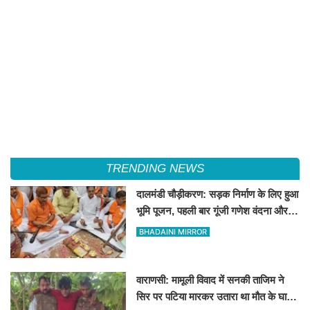
TRENDING NEWS
दालमंडी चौड़ीकरण: सड़क निर्माण के लिए हुआ
भूमि पूजन, पहली बार गूंजी गणेश वंदना और
'हर-हर महादेव' का उद्घोष
BHADAINI MIRROR
वाराणसी: मामूली विवाद में सनकी ताजिम ने
सिर पर पटिया मारकर उतारा था मौत के घाट,