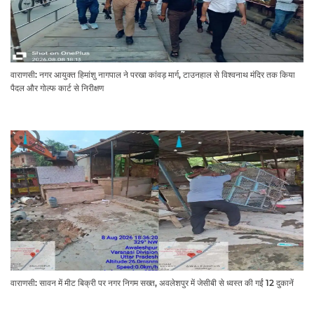
वाराणसी: नगर आयुक्त हिमांशु नागपाल ने परखा कांवड़ मार्ग, टाउनहाल से विश्वनाथ मंदिर तक किया
पैदल और गोल्फ कार्ट से निरीक्षण
वाराणसी: सावन में मीट बिक्री पर नगर निगम सख्त, अवलेशपुर में जेसीबी से ध्वस्त की गईं 12 दुकानें