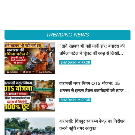
TRENDING NEWS
"ताने सहकर भी नहीं मानी हार: बनारस की
उर्मिला पटेल ने घूंघट की आड़ से लिखी
कामयाबी की नई इबारत"
BHADAINI MIRROR
वाराणसी नगर निगम OTS योजना: 15
अगस्त से हाउस टैक्स बकायेदारों को ब्याज में
मिलेगी 100% छूट
BHADAINI MIRROR
वाराणसी: शिवपुर स्वास्थ्य केंद्र का निरीक्षण
करने पहुंचे नगर आयुक्त