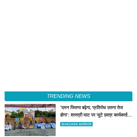
TRENDING NEWS
'दमन जितना बढ़ेगा, प्रतिरोध उतना तेज
होगा': शास्त्री घाट पर जुटे छात्र कार्यकर्ताओं
की केंद्र को ललकार
BHADAINI MIRROR