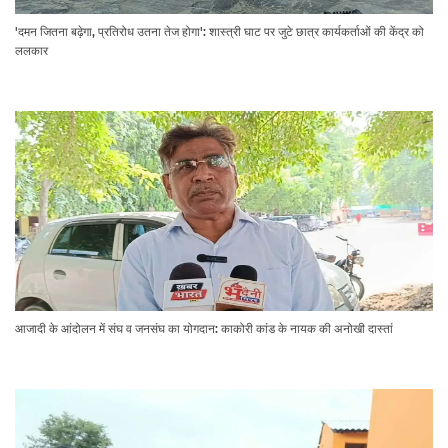
'दमन जितना बढ़ेगा, प्रतिरोध उतना तेज होगा': शास्त्री घाट पर जुटे छात्र कार्यकर्ताओं की केंद्र को
ललकार
आजादी के आंदोलन में संघ व जनसंघ का योगदान: काकोरी कांड के नायक की अनोखी दास्तां