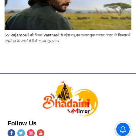
SS Rajamouli की फिल्म 'Varanasi' से महेश बाबू का दमदार लुक वायरल: 'रुद्र' के किरदार में
अफ्रीका के जंगलों में दिखे साउथ सुपरस्टार
Follow Us
काशी में उफान पर गंगा: 24 घंटे में 3
फीट बढ़ा पानी, घाटों की भौगोलिकता