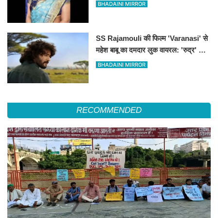
ने लगाई फांसी
BHADAINI MIRROR
SS Rajamouli की फिल्म 'Varanasi' से
महेश बाबू का दमदार लुक वायरल: 'रुद्र' के
किरदार में अफ्रीका के जंगलों में दिखे साउथ
BHADAINI MIRROR
सुपरस्टार
RECOMMENDED