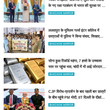
के नए रक्षा गठबंधन से भारत की सुरक्षा पर क्या
पड़ेगा असर?
BHADAINI MIRROR
लल्लापुरा के मुस्लिम गर्ल्स इंटर कॉलेज में
छात्राओं से पुलिस ने किया संवाद, सिखाए
आत्मरक्षा के उपाय
BHADAINI MIRROR
सोना हुआ रिकॉर्ड महंगा, 7 हफ्ते के उच्चतम
स्तर पर पहुंचा भाव, चांदी में भी आई जोरदार
तेजी!
BHADAINI MIRROR
CJP विरोध-प्रदर्शन के बाद पहली बार छात्रों
के बीच पहुंचे PM मोदी, IIT दिल्ली के दीक्षांत
समारोह में दिया सफलता का ‘गुरुमंत्र’
BHADAINI MIRROR