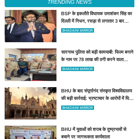
TRENDING NEWS
BSP के इकलौते विधायक उमाशंकर सिंह का
दिल्ली में निधन, रसड़ा से लगातार 3 बार
जीतकर रचा था इतिहास
BHADAINI MIRROR
सारनाथ पुलिस को बड़ी कामयाबी: फिल्म बनाने
के नाम पर 78 लाख की ठगी करने वाला
शातिर मुंबई से गिरफ्तार
BHADAINI MIRROR
BHU के बाद संपूर्णानंद संस्कृत विश्वविद्यालय
की बड़ी कार्रवाई: भ्रष्टाचार के आरोपों में घिरे
प्रो. ब्रजभूषण ओझा सभी निकायों से
BHADAINI MIRROR
प्रतिबंधित
BHU में युवाओं को शराब के दुष्प्रभावों से
बचाने पर जागरूकता कार्यशाला