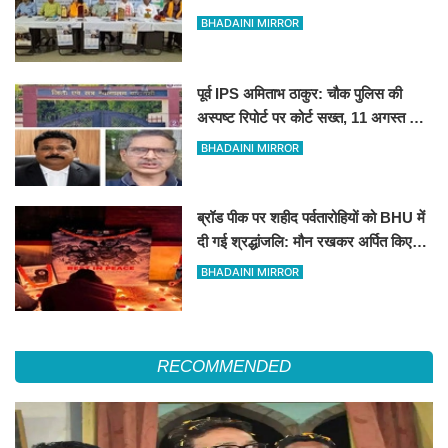
BHADAINI MIRROR
पूर्व IPS अमिताभ ठाकुर: चौक पुलिस की
अस्पष्ट रिपोर्ट पर कोर्ट सख्त, 11 अगस्त को
मांगी स्पष्ट जांच आख्या
BHADAINI MIRROR
ब्रॉड पीक पर शहीद पर्वतारोहियों को BHU में
दी गई श्रद्धांजलि: मौन रखकर अर्पित किए
पुष्प
BHADAINI MIRROR
RECOMMENDED