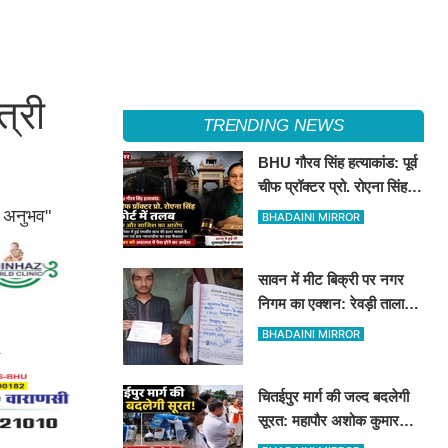
्री
TRENDING NEWS
BHU गौरव सिंह हत्याकांड: पूर्व
चीफ प्रॉक्टर प्रो. रोएना सिंह
कोर्ट में तलब
र अनुभव"
BHADAINI MIRROR
सावन में मीट बिक्री पर नगर
निगम का एक्शन: रेवड़ी तालाब
और पितरकुंडा में 4 दुकानों पर
BHADAINI MIRROR
गिरी गाज
चितईपुर मार्ग की जल्द बदलेगी
सूरत: महापौर अशोक कुमार
तिवारी और नगर आयुक्त ने किया