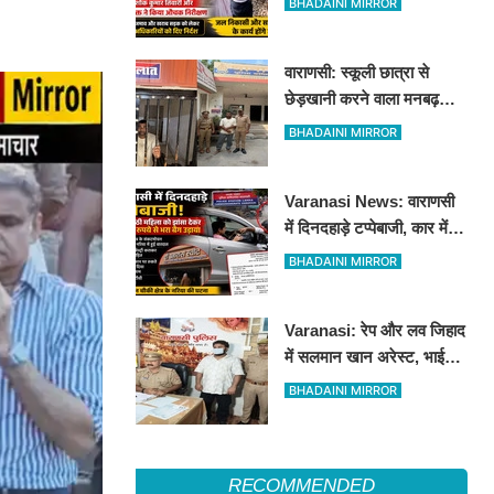
BHADAINI MIRROR
औचक निरीक्षण
वाराणसी: स्कूली छात्रा से
छेड़खानी करने वाला मनबढ़
गिरफ्तार, लंका पुलिस ने उतारी
BHADAINI MIRROR
हीरोपंती
Varanasi News: वाराणसी
में दिनदहाड़े टप्पेबाजी, कार में
बैठी महिला को झांसा देकर 5
BHADAINI MIRROR
लाख रुपये से भरा बैग उड़ाया
Varanasi: रेप और लव जिहाद
में सलमान खान अरेस्ट, भाई
शाहरुख खान की तलाश
BHADAINI MIRROR
RECOMMENDED