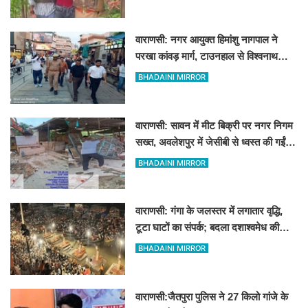
वाराणसी: नगर आयुक्त हिमांशु नागपाल ने
परखा कांवड़ मार्ग, टाउनहाल से विश्वनाथ
मंदिर तक किया पैदल और गोल्फ कार्ट से
BHADAINI MIRROR
निरीक्षण
वाराणसी: सावन में मीट बिक्री पर नगर निगम
सख्त, अवलेशपुर में जेसीबी से ध्वस्त की गईं
12 दुकानें
BHADAINI MIRROR
वाराणसी: गंगा के जलस्तर में लगातार वृद्धि,
टूटा घाटों का संपर्क; बदला दशाश्वमेध की
विश्वप्रसिद्ध महाआरती का स्थान
BHADAINI MIRROR
वाराणसी:जैतपुरा पुलिस ने 27 किलो गांजे के