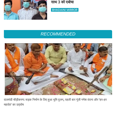
साथ 3 को दबोचा
BHADAINI MIRROR
RECOMMENDED
दालमंडी चौड़ीकरण: सड़क निर्माण के लिए हुआ भूमि पूजन, पहली बार गूंजी गणेश वंदना और 'हर-हर
महादेव' का उद्घोष