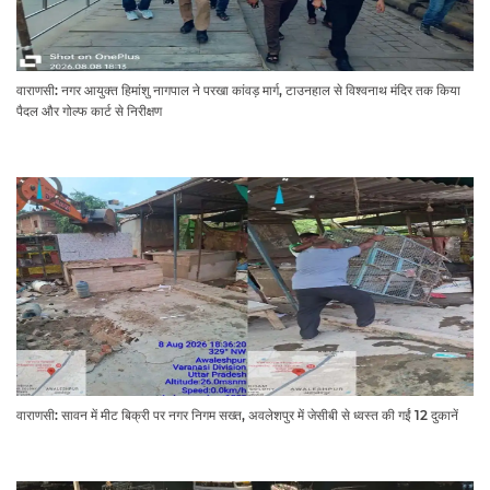
वाराणसी: नगर आयुक्त हिमांशु नागपाल ने परखा कांवड़ मार्ग, टाउनहाल से विश्वनाथ मंदिर तक किया
पैदल और गोल्फ कार्ट से निरीक्षण
वाराणसी: सावन में मीट बिक्री पर नगर निगम सख्त, अवलेशपुर में जेसीबी से ध्वस्त की गईं 12 दुकानें