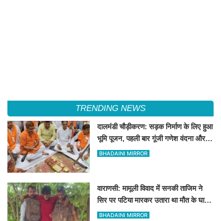
TRENDING NEWS
दालमंडी चौड़ीकरण: सड़क निर्माण के लिए हुआ
भूमि पूजन, पहली बार गूंजी गणेश वंदना और
'हर-हर महादेव' का उद्घोष
BHADAINI MIRROR
वाराणसी: मामूली विवाद में सनकी ताजिम ने
सिर पर पटिया मारकर उतारा था मौत के घाट,
पत्नी रहती है मायके, जानें पूरा घटनाक्रम
BHADAINI MIRROR