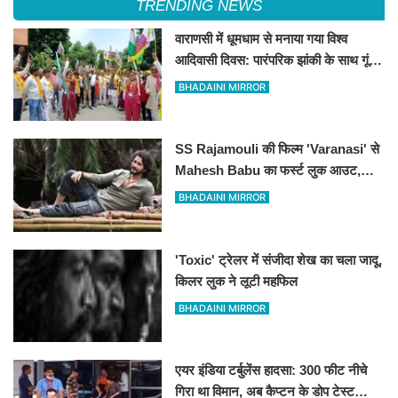
TRENDING NEWS
वाराणसी में धूमधाम से मनाया गया विश्व
आदिवासी दिवस: पारंपरिक झांकी के साथ गूंजे
संविधान और अधिकारों के नारे, DM को सौंपा
BHADAINI MIRROR
10 सूत्रीय ज्ञापन
SS Rajamouli की फिल्म 'Varanasi' से
Mahesh Babu का फर्स्ट लुक आउट,
'रुद्र' के अवतार में छा गए सुपरस्टार
BHADAINI MIRROR
'Toxic' ट्रेलर में संजीदा शेख का चला जादू,
किलर लुक ने लूटी महफिल
BHADAINI MIRROR
एयर इंडिया टर्बुलेंस हादसा: 300 फीट नीचे
गिरा था विमान, अब कैप्टन के डोप टेस्ट