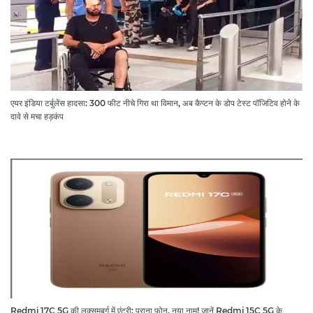
एयर इंडिया टर्बुलेंस हादसा: 300 फीट नीचे गिरा था विमान, अब कैप्टन के डोप टेस्ट पॉजिटिव होने के
दावे से मचा हड़कंप
Redmi 17C 5G की लक्समबर्ग में एंट्री: पुराना फोन, नया नाम! जानें Redmi 15C 5G के