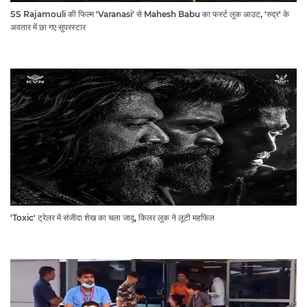
SS Rajamouli की फिल्म 'Varanasi' से Mahesh Babu का फर्स्ट लुक आउट, 'रुद्र' के
अवतार में छा गए सुपरस्टार
'Toxic' ट्रेलर में संजीदा शेख का चला जादू, किलर लुक ने लूटी महफिल