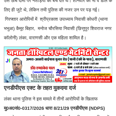
उसे ऊंचे दामों पर नशेड़ियों को बेच देते थे। शनिवार को भी वे डील के
लिए ही जुटे थे, लेकिन तभी पुलिस की नजर उन पर पड़ गई।
गिरफ्तार आरोपियों में श्रीप्रकाश उपाध्याय निवासी कोधरी (थाना
भभुआ) कैमूर बिहार, मनोज चौरसिया निवासी (छित्तूपुर शिवराज नगर
कॉलोनी) लंका, वाराणसी और एक महिला शामिल है।
एनडीपीएस एक्ट के तहत मुकदमा दर्ज
लंका थाना पुलिस ने इस मामले में तीनों आरोपियों के खिलाफ
मु0अ0सं0-0317/2026 धारा 8/21/29 एनडीपीएस (NDPS)