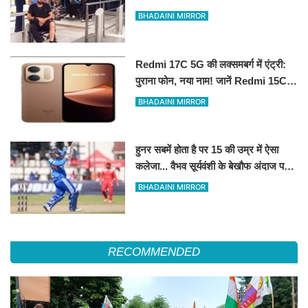
पॉजिटिव होने के दावे से मचा हड़कंप
BHADAINI MIRROR
Redmi 17C 5G की लक्समबर्ग में एंट्री:
पुराना फोन, नया नाम! जानें Redmi 15C
5G के रीब्रांडेड मॉडल के फीचर्स
BHADAINI MIRROR
हुनर सबमें होता है पर 15 की उम्र में ऐसा
कलेजा... वैभव सूर्यवंशी के बेखौफ अंदाज पर
फिदा हुए शिखर धवन
BHADAINI MIRROR
RECOMMENDED