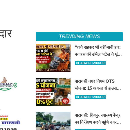
दार
TRENDING NEWS
"ताने सहकर भी नहीं मानी हार:
बनारस की उर्मिला पटेल ने घूंघट
की आड़ से लिखी कामयाबी की
BHADAINI MIRROR
नई इबारत"
वाराणसी नगर निगम OTS
योजना: 15 अगस्त से हाउस
टैक्स बकायेदारों को ब्याज में
BHADAINI MIRROR
मिलेगी 100% छूट
वाराणसी: शिवपुर स्वास्थ्य केंद्र
का निरीक्षण करने पहुंचे नगर
आयुक्त