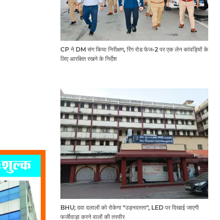
CP ने DM संग किया निरीक्षण, रिंग रोड फेज-2 पर एक लेन कांवड़ियों के
लिए आरक्षित रखने के निर्देश
BHU; दवा दलालों को रोकेगा "उड़नदस्ता", LED पर दिखाई जाएगी
फर्जीवाड़ा करने वालों की तस्वीर