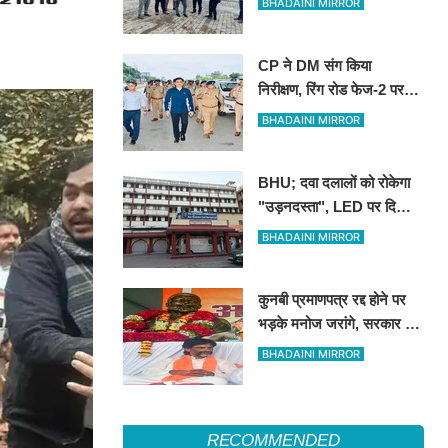
BHADAINI MIRROR
CP ने DM संग किया
निरीक्षण, रिंग रोड फेज-2 पर
एक लेन कांवड़ियों के लिए
BHADAINI MIRROR
आरक्षित रखने के निर्देश
BHU; दवा दलालों को रोकेगा
"उड़नदस्ता", LED पर दिखाई
जाएगी फर्जीवाड़ा करने वालों की
BHADAINI MIRROR
तस्वीर
कुनबी प्रमाणपत्र रद्द होने पर
भड़के मनोज जरांगे, सरकार पर
लगाया साजिश का आरोप
BHADAINI MIRROR
RECOMMENDED