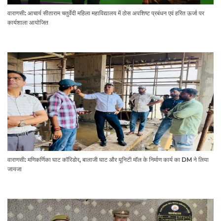
वाराणसी: आचार्य सीताराम चतुर्वेदी महिला महाविद्यालय में ठोस अपशिष्ट प्रबंधन एवं हरित ऊर्जा पर
कार्यशाला आयोजित
वाराणसी: मणिकर्णिका घाट कॉरिडोर, बालाजी घाट और यूनिटी मॉल के निर्माण कार्य का DM ने लिया
जायजा