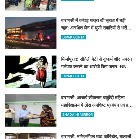
वाराणसी में कांवड़ यात्रा की सुरक्षा में बड़ी
चूक: आरक्षित लेन में घुसी सवारियों से भरी
बस, मचा हड़कंप
DIPAK GUPTA
मिर्जामुराद: सौतेली बेटी से दुष्कर्म और जबरन
गर्भपात कराने का आरोपी पिता फरार, BNS
और POCSO में केस दर्ज
DIPAK GUPTA
वाराणसी: आचार्य सीताराम चतुर्वेदी महिला
महाविद्यालय में ठोस अपशिष्ट प्रबंधन एवं हरित
ऊर्जा पर कार्यशाला आयोजित
BHADAINI MIRROR
वाराणसी: मणिकर्णिका घाट कॉरिडोर, बालाजी