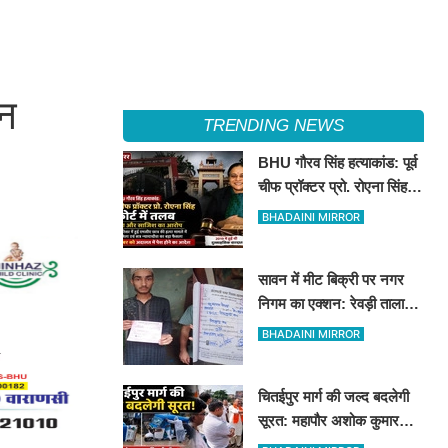
ान
TRENDING NEWS
BHU गौरव सिंह हत्याकांड: पूर्व
चीफ प्रॉक्टर प्रो. रोएना सिंह
कोर्ट में तलब
BHADAINI MIRROR
सावन में मीट बिक्री पर नगर
निगम का एक्शन: रेवड़ी तालाब
और पितरकुंडा में 4 दुकानों पर
BHADAINI MIRROR
गिरी गाज
चितईपुर मार्ग की जल्द बदलेगी
सूरत: महापौर अशोक कुमार
तिवारी और नगर आयुक्त ने किया