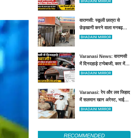
BHADAINI MIRROR
औचक निरीक्षण
वाराणसी: स्कूली छात्रा से
छेड़खानी करने वाला मनबढ़
गिरफ्तार, लंका पुलिस ने उतारी
BHADAINI MIRROR
हीरोपंती
Varanasi News: वाराणसी
में दिनदहाड़े टप्पेबाजी, कार में
बैठी महिला को झांसा देकर 5
BHADAINI MIRROR
लाख रुपये से भरा बैग उड़ाया
Varanasi: रेप और लव जिहाद
में सलमान खान अरेस्ट, भाई
शाहरुख खान की तलाश
BHADAINI MIRROR
RECOMMENDED