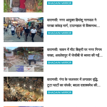
पत्नी रहती है मायके, जानें पूरा घटनाक्रम
BHADAINI MIRROR
वाराणसी: नगर आयुक्त हिमांशु नागपाल ने
परखा कांवड़ मार्ग, टाउनहाल से विश्वनाथ
मंदिर तक किया पैदल और गोल्फ कार्ट से
BHADAINI MIRROR
निरीक्षण
वाराणसी: सावन में मीट बिक्री पर नगर निगम
सख्त, अवलेशपुर में जेसीबी से ध्वस्त की गईं
12 दुकानें
BHADAINI MIRROR
वाराणसी: गंगा के जलस्तर में लगातार वृद्धि,
टूटा घाटों का संपर्क; बदला दशाश्वमेध की
विश्वप्रसिद्ध महाआरती का स्थान
BHADAINI MIRROR