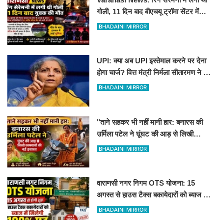
गोली, 11 दिन बाद बीएचयू ट्रॉमा सेंटर में
युवक की मौत
BHADAINI MIRROR
UPI: क्या अब UPI इस्तेमाल करने पर देना
होगा चार्ज? वित्त मंत्री निर्मला सीतारमण ने दी
सफाई
BHADAINI MIRROR
"ताने सहकर भी नहीं मानी हार: बनारस की
उर्मिला पटेल ने घूंघट की आड़ से लिखी
कामयाबी की नई इबारत"
BHADAINI MIRROR
वाराणसी नगर निगम OTS योजना: 15
अगस्त से हाउस टैक्स बकायेदारों को ब्याज में
मिलेगी 100% छूट
BHADAINI MIRROR