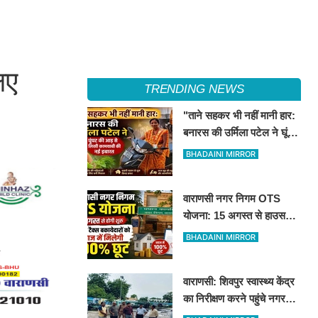
िए
TRENDING NEWS
"ताने सहकर भी नहीं मानी हार:
बनारस की उर्मिला पटेल ने घूंघट
की आड़ से लिखी कामयाबी की
BHADAINI MIRROR
नई इबारत"
वाराणसी नगर निगम OTS
योजना: 15 अगस्त से हाउस
टैक्स बकायेदारों को ब्याज में
BHADAINI MIRROR
मिलेगी 100% छूट
वाराणसी: शिवपुर स्वास्थ्य केंद्र
का निरीक्षण करने पहुंचे नगर
आयुक्त