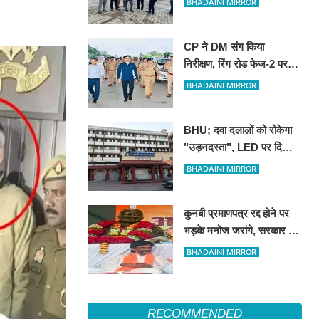
BHADAINI MIRROR
CP ने DM संग किया
निरीक्षण, रिंग रोड फेज-2 पर
एक लेन कांवड़ियों के लिए
BHADAINI MIRROR
आरक्षित रखने के निर्देश
BHU; दवा दलालों को रोकेगा
"उड़नदस्ता", LED पर दिखाई
जाएगी फर्जीवाड़ा करने वालों की
BHADAINI MIRROR
तस्वीर
कुनबी प्रमाणपत्र रद्द होने पर
भड़के मनोज जरांगे, सरकार पर
लगाया साजिश का आरोप
BHADAINI MIRROR
RECOMMENDED