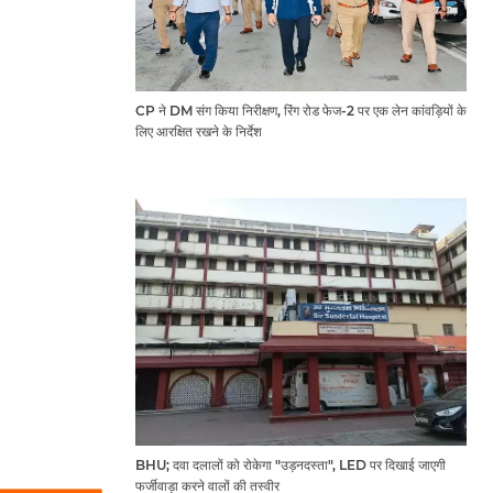
CP ने DM संग किया निरीक्षण, रिंग रोड फेज-2 पर एक लेन कांवड़ियों के
लिए आरक्षित रखने के निर्देश
BHU; दवा दलालों को रोकेगा "उड़नदस्ता", LED पर दिखाई जाएगी
फर्जीवाड़ा करने वालों की तस्वीर