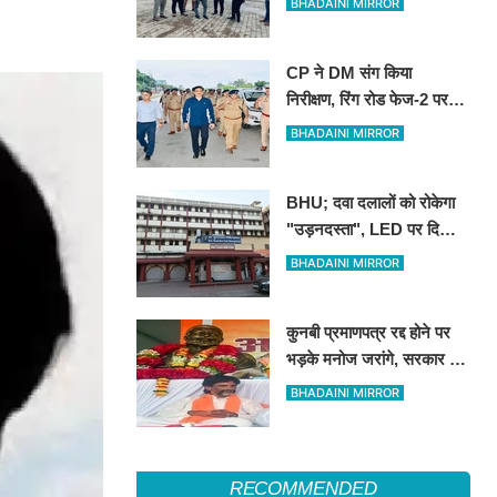
BHADAINI MIRROR
CP ने DM संग किया
निरीक्षण, रिंग रोड फेज-2 पर
एक लेन कांवड़ियों के लिए
BHADAINI MIRROR
आरक्षित रखने के निर्देश
BHU; दवा दलालों को रोकेगा
"उड़नदस्ता", LED पर दिखाई
जाएगी फर्जीवाड़ा करने वालों की
BHADAINI MIRROR
तस्वीर
कुनबी प्रमाणपत्र रद्द होने पर
भड़के मनोज जरांगे, सरकार पर
लगाया साजिश का आरोप
BHADAINI MIRROR
RECOMMENDED