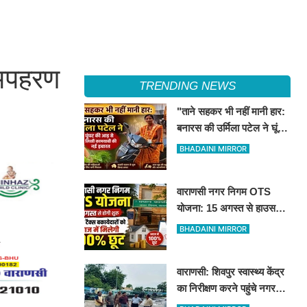
 अपहरण
TRENDING NEWS
"ताने सहकर भी नहीं मानी हार:
बनारस की उर्मिला पटेल ने घूंघट
की आड़ से लिखी कामयाबी की
BHADAINI MIRROR
नई इबारत"
वाराणसी नगर निगम OTS
योजना: 15 अगस्त से हाउस
टैक्स बकायेदारों को ब्याज में
BHADAINI MIRROR
मिलेगी 100% छूट
वाराणसी: शिवपुर स्वास्थ्य केंद्र
का निरीक्षण करने पहुंचे नगर
आयुक्त