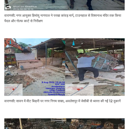
वाराणसी: नगर आयुक्त हिमांशु नागपाल ने परखा कांवड़ मार्ग, टाउनहाल से विश्वनाथ मंदिर तक किया
पैदल और गोल्फ कार्ट से निरीक्षण
वाराणसी: सावन में मीट बिक्री पर नगर निगम सख्त, अवलेशपुर में जेसीबी से ध्वस्त की गईं 12 दुकानें