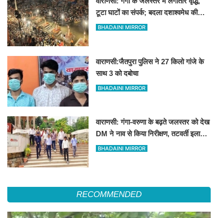
वाराणसी: गंगा के जलस्तर में लगातार वृद्धि,
टूटा घाटों का संपर्क; बदला दशाश्वमेध की
विश्वप्रसिद्ध महाआरती का स्थान
BHADAINI MIRROR
वाराणसी:जैतपुरा पुलिस ने 27 किलो गांजे के
साथ 3 को दबोचा
BHADAINI MIRROR
वाराणसी: गंगा-वरुणा के बढ़ते जलस्तर को देख
DM ने नाव से किया निरीक्षण, तटवर्ती इलाकों
के लिए अलर्ट जारी
BHADAINI MIRROR
RECOMMENDED