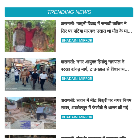
TRENDING NEWS
वाराणसी: मामूली विवाद में सनकी ताजिम ने
सिर पर पटिया मारकर उतारा था मौत के घाट,
पत्नी रहती है मायके, जानें पूरा घटनाक्रम
BHADAINI MIRROR
वाराणसी: नगर आयुक्त हिमांशु नागपाल ने
परखा कांवड़ मार्ग, टाउनहाल से विश्वनाथ
मंदिर तक किया पैदल और गोल्फ कार्ट से
BHADAINI MIRROR
निरीक्षण
वाराणसी: सावन में मीट बिक्री पर नगर निगम
सख्त, अवलेशपुर में जेसीबी से ध्वस्त की गईं
12 दुकानें
BHADAINI MIRROR