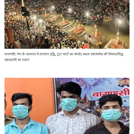
वाराणसी: गंगा के जलस्तर में लगातार वृद्धि, टूटा घाटों का संपर्क; बदला दशाश्वमेध की विश्वप्रसिद्ध
महाआरती का स्थान