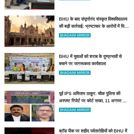
BHU के बाद संपूर्णानंद संस्कृत विश्वविद्यालय
की बड़ी कार्रवाई: भ्रष्टाचार के आरोपों में घिरे
प्रो. ब्रजभूषण ओझा सभी निकायों से
BHADAINI MIRROR
प्रतिबंधित
BHU में युवाओं को शराब के दुष्प्रभावों से
बचाने पर जागरूकता कार्यशाला
BHADAINI MIRROR
पूर्व IPS अमिताभ ठाकुर: चौक पुलिस की
अस्पष्ट रिपोर्ट पर कोर्ट सख्त, 11 अगस्त को
मांगी स्पष्ट जांच आख्या
BHADAINI MIRROR
ब्रॉड पीक पर शहीद पर्वतारोहियों को BHU में