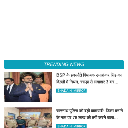
TRENDING NEWS
BSP के इकलौते विधायक उमाशंकर सिंह का
दिल्ली में निधन, रसड़ा से लगातार 3 बार
जीतकर रचा था इतिहास
BHADAINI MIRROR
सारनाथ पुलिस को बड़ी कामयाबी: फिल्म बनाने
के नाम पर 78 लाख की ठगी करने वाला
शातिर मुंबई से गिरफ्तार
BHADAINI MIRROR