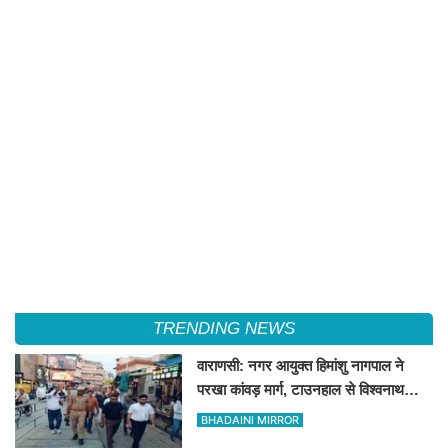
TRENDING NEWS
वाराणसी: नगर आयुक्त हिमांशु नागपाल ने
परखा कांवड़ मार्ग, टाउनहाल से विश्वनाथ
मंदिर तक किया पैदल और गोल्फ कार्ट से
BHADAINI MIRROR
निरीक्षण