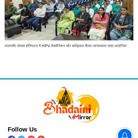
वाराणसी: एपेक्स हॉस्पिटल में HPV वैक्सीनेशन और सर्वाइकल कैंसर जागरूकता सत्र आयोजित
Follow Us
वाराणसी: मणिकर्णिका घाट कॉरिडोर,