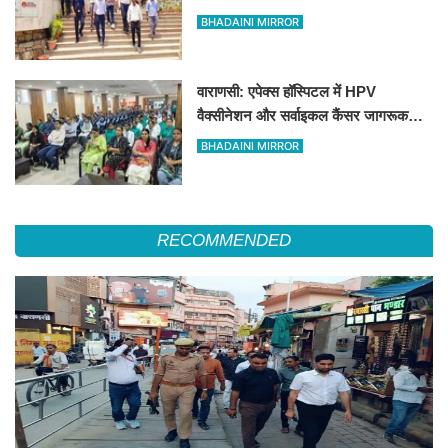
के लिए अलर्ट जारी
BHADAINI MIRROR
वाराणसी: एपेक्स हॉस्पिटल में HPV
वैक्सीनेशन और सर्वाइकल कैंसर जागरूकता
सत्र आयोजित
BHADAINI MIRROR
RECOMMENDED