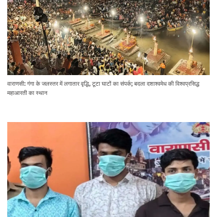
वाराणसी: गंगा के जलस्तर में लगातार वृद्धि, टूटा घाटों का संपर्क; बदला दशाश्वमेध की विश्वप्रसिद्ध
महाआरती का स्थान