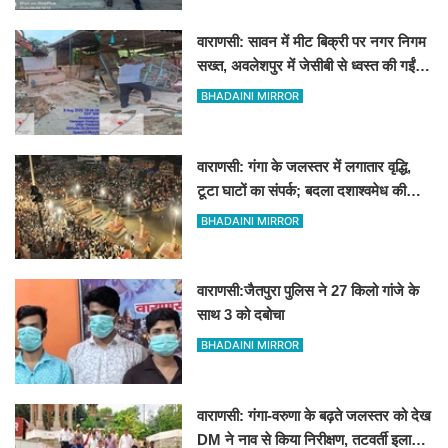
वाराणसी: सावन में मीट बिक्री पर नगर निगम
सख्त, अवलेशपुर में जेसीबी से ध्वस्त की गईं
12 दुकानें
BHADAINI MIRROR
वाराणसी: गंगा के जलस्तर में लगातार वृद्धि,
टूटा घाटों का संपर्क; बदला दशाश्वमेध की
विश्वप्रसिद्ध महाआरती का स्थान
BHADAINI MIRROR
वाराणसी:जैतपुरा पुलिस ने 27 किलो गांजे के
साथ 3 को दबोचा
BHADAINI MIRROR
वाराणसी: गंगा-वरुणा के बढ़ते जलस्तर को देख
DM ने नाव से किया निरीक्षण, तटवर्ती इलाकों