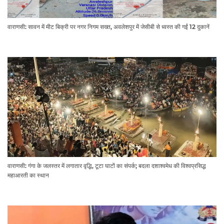
वाराणसी: सावन में मीट बिक्री पर नगर निगम सख्त, अवलेशपुर में जेसीबी से ध्वस्त की गईं 12 दुकानें
वाराणसी: गंगा के जलस्तर में लगातार वृद्धि, टूटा घाटों का संपर्क; बदला दशाश्वमेध की विश्वप्रसिद्ध
महाआरती का स्थान