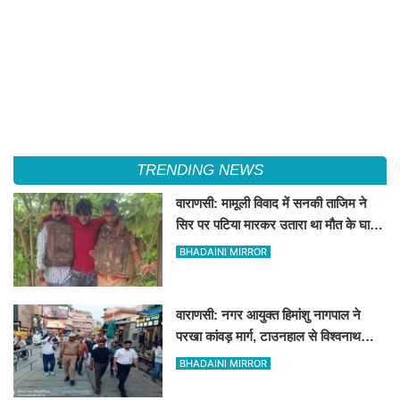
TRENDING NEWS
वाराणसी: मामूली विवाद में सनकी ताजिम ने
सिर पर पटिया मारकर उतारा था मौत के घाट,
पत्नी रहती है मायके, जानें पूरा घटनाक्रम
BHADAINI MIRROR
वाराणसी: नगर आयुक्त हिमांशु नागपाल ने
परखा कांवड़ मार्ग, टाउनहाल से विश्वनाथ
मंदिर तक किया पैदल और गोल्फ कार्ट से
BHADAINI MIRROR
निरीक्षण