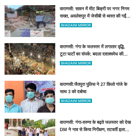
वाराणसी: सावन में मीट बिक्री पर नगर निगम
सख्त, अवलेशपुर में जेसीबी से ध्वस्त की गईं
12 दुकानें
BHADAINI MIRROR
वाराणसी: गंगा के जलस्तर में लगातार वृद्धि,
टूटा घाटों का संपर्क; बदला दशाश्वमेध की
विश्वप्रसिद्ध महाआरती का स्थान
BHADAINI MIRROR
वाराणसी:जैतपुरा पुलिस ने 27 किलो गांजे के
साथ 3 को दबोचा
BHADAINI MIRROR
वाराणसी: गंगा-वरुणा के बढ़ते जलस्तर को देख
DM ने नाव से किया निरीक्षण, तटवर्ती इलाकों