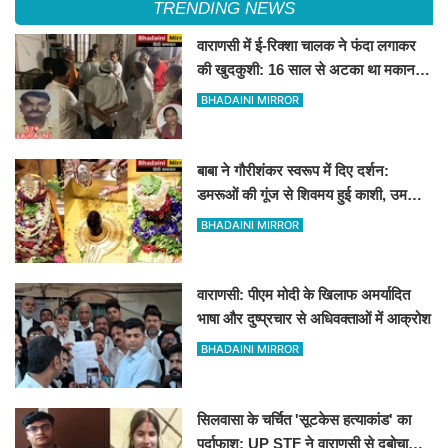
TRENDING NEWS
वाराणसी में ई-रिक्शा चालक ने फंदा लगाकर
की खुदकुशी: 16 साल से अटका था मकान,
पत्नी बोली- बिल्डर और पारिवारिक विवाद से थे
BHADAINI MIRROR
डिप्रेशन में
बाबा ने गौरीशंकर स्वरूप में दिए दर्शन:
डमरूओं की गूंज से शिवमय हुई काशी, उमड़ा
आस्था का अटूट सैलाब
BHADAINI MIRROR
वाराणसी: पीएम मोदी के खिलाफ अमर्यादित
भाषा और दुष्प्रचार से अधिवक्ताओं में आक्रोश
BHADAINI MIRROR
सिलवासा के चर्चित 'सूटकेस हत्याकांड' का
पर्दाफाश: UP STF ने वाराणसी से दबोचा