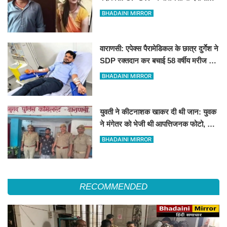
कातिल पति, Love मैरिज के बाद की थी हत्या
BHADAINI MIRROR
वाराणसी: एपेक्स पैरामेडिकल के छात्र दुर्गेश ने
SDP रक्तदान कर बचाई 58 वर्षीय मरीज की
जान
BHADAINI MIRROR
युवती ने कीटनाशक खाकर दी थी जान: युवक
ने मंगेतर को भेजी थी आपत्तिजनक फोटो, भेजा
गया जेल
BHADAINI MIRROR
RECOMMENDED