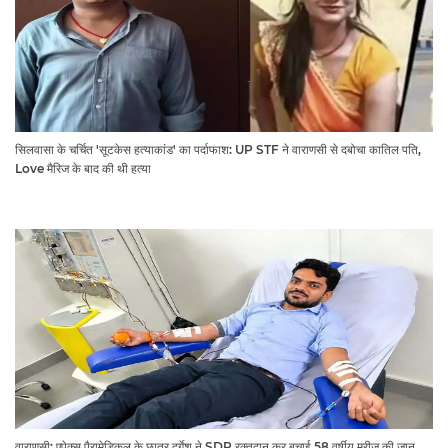
सिलवासा के चर्चित 'सूटकेस हत्याकांड' का पर्दाफाश: UP STF ने वाराणसी से दबोचा कातिल पति,
Love मैरिज के बाद की थी हत्या
वाराणसी: एपेक्स पैरामेडिकल के छात्र दुर्गेश ने SDP रक्तदान कर बचाई 58 वर्षीय मरीज की जान