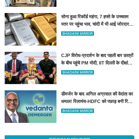
सोना हुआ रिकॉर्ड महंगा, 7 हफ्ते के उच्चतम
स्तर पर पहुंचा भाव, चांदी में भी आई जोरदार
तेजी!
BHADAINI MIRROR
CJP विरोध-प्रदर्शन के बाद पहली बार छात्रों
के बीच पहुंचे PM मोदी, IIT दिल्ली के दीक्षांत
समारोह में दिया सफलता का ‘गुरुमंत्र’
BHADAINI MIRROR
डीमर्जर के बाद अनिल अग्रवाल की वेदांता का
धमाल! रिलायंस-HDFC को पछाड़ बनी रिटेल
निवेशकों की पहली पसंद
BHADAINI MIRROR