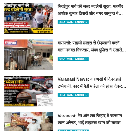
चितईपुर मार्ग की जल्द बदलेगी सूरत: महापौर
अशोक कुमार तिवारी और नगर आयुक्त ने
किया औचक निरीक्षण
BHADAINI MIRROR
वाराणसी: स्कूली छात्रा से छेड़खानी करने
वाला मनबढ़ गिरफ्तार, लंका पुलिस ने उतारी
हीरोपंती
BHADAINI MIRROR
Varanasi News: वाराणसी में दिनदहाड़े
टप्पेबाजी, कार में बैठी महिला को झांसा देकर 5
लाख रुपये से भरा बैग उड़ाया
BHADAINI MIRROR
Varanasi: रेप और लव जिहाद में सलमान
खान अरेस्ट, भाई शाहरुख खान की तलाश