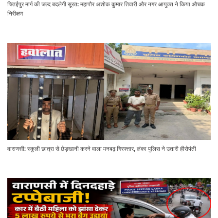
चितईपुर मार्ग की जल्द बदलेगी सूरत: महापौर अशोक कुमार तिवारी और नगर आयुक्त ने किया औचक
निरीक्षण
वाराणसी: स्कूली छात्रा से छेड़खानी करने वाला मनबढ़ गिरफ्तार, लंका पुलिस ने उतारी हीरोपंती