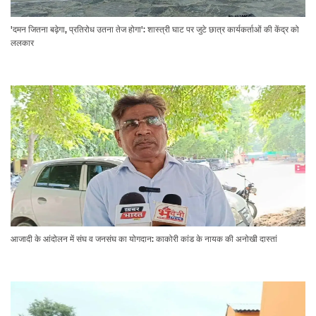
'दमन जितना बढ़ेगा, प्रतिरोध उतना तेज होगा': शास्त्री घाट पर जुटे छात्र कार्यकर्ताओं की केंद्र को
ललकार
आजादी के आंदोलन में संघ व जनसंघ का योगदान: काकोरी कांड के नायक की अनोखी दास्तां