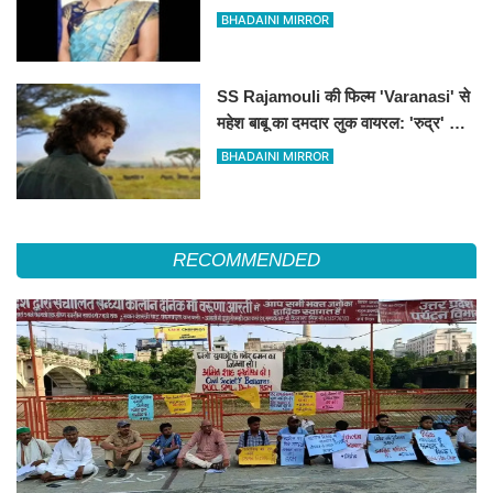
ने लगाई फांसी
BHADAINI MIRROR
SS Rajamouli की फिल्म 'Varanasi' से
महेश बाबू का दमदार लुक वायरल: 'रुद्र' के
किरदार में अफ्रीका के जंगलों में दिखे साउथ
BHADAINI MIRROR
सुपरस्टार
RECOMMENDED