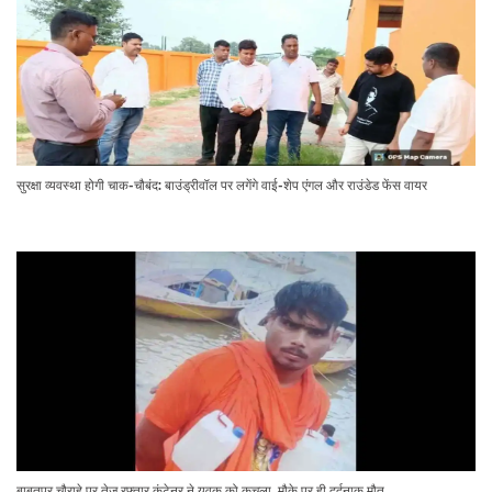
सुरक्षा व्यवस्था होगी चाक-चौबंद: बाउंड्रीवॉल पर लगेंगे वाई-शेप एंगल और राउंडेड फेंस वायर
बाबतपुर चौराहे पर तेज रफ्तार कंटेनर ने युवक को कुचला, मौके पर ही दर्दनाक मौत