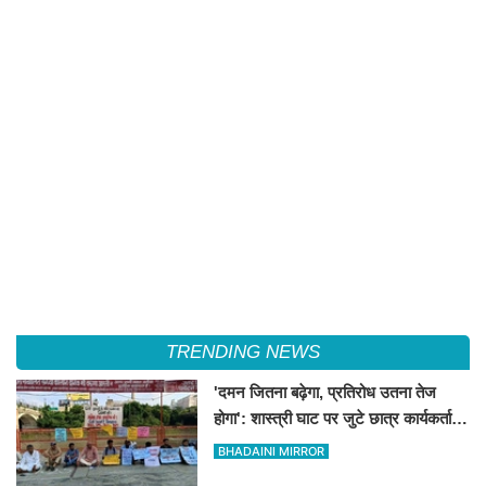
TRENDING NEWS
'दमन जितना बढ़ेगा, प्रतिरोध उतना तेज
होगा': शास्त्री घाट पर जुटे छात्र कार्यकर्ताओं
की केंद्र को ललकार
BHADAINI MIRROR