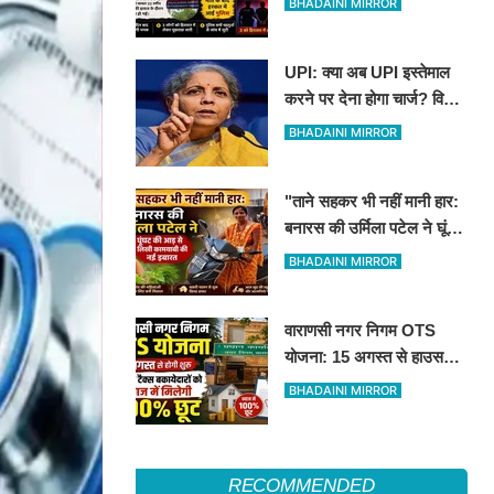
BHADAINI MIRROR
युवक की मौत
UPI: क्या अब UPI इस्तेमाल
करने पर देना होगा चार्ज? वित्त
मंत्री निर्मला सीतारमण ने दी
BHADAINI MIRROR
सफाई
"ताने सहकर भी नहीं मानी हार:
बनारस की उर्मिला पटेल ने घूंघट
की आड़ से लिखी कामयाबी की
BHADAINI MIRROR
नई इबारत"
वाराणसी नगर निगम OTS
योजना: 15 अगस्त से हाउस
टैक्स बकायेदारों को ब्याज में
BHADAINI MIRROR
मिलेगी 100% छूट
RECOMMENDED