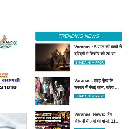
TRENDING NEWS
Varanasi: 5 साल की बच्ची से
दरिंदगी में किशोर को 20 साल
की कठोर कैद, बालिग की तरह
BHADAINI MIRROR
चला मुकदमा
Varanasi: झाड़-फूंक के
चक्कर में गंवाई जान, करैत के
काटने से 3 साल के मासूम की
BHADAINI MIRROR
मौत
Varanasi News: रिंग
सेरेमनी में लगी थी गोली, 11
दिन बाद बीएचयू ट्रॉमा सेंटर में