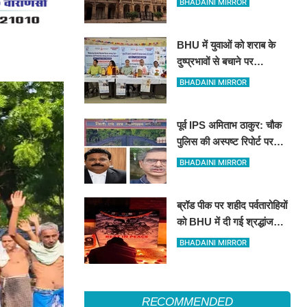
BHADAINI MIRROR
ब्रजभूषण ओझा सभी निकायों से
प्रतिबंधित
BHU में युवाओं को शराब के
दुष्प्रभावों से बचाने पर
जागरूकता कार्यशाला
BHADAINI MIRROR
पूर्व IPS अमिताभ ठाकुर: चौक
पुलिस की अस्पष्ट रिपोर्ट पर
कोर्ट सख्त, 11 अगस्त को मांगी
BHADAINI MIRROR
स्पष्ट जांच आख्या
ब्रॉड पीक पर शहीद पर्वतारोहियों
को BHU में दी गई श्रद्धांजलि:
मौन रखकर अर्पित किए पुष्प
BHADAINI MIRROR
RECOMMENDED