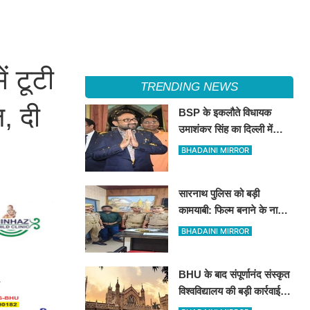
ं टूटी
TRENDING NEWS
, दी
BSP के इकलौते विधायक
उमाशंकर सिंह का दिल्ली में
निधन, रसड़ा से लगातार 3 बार
BHADAINI MIRROR
जीतकर रचा था इतिहास
सारनाथ पुलिस को बड़ी
कामयाबी: फिल्म बनाने के नाम
पर 78 लाख की ठगी करने वाला
BHADAINI MIRROR
शातिर मुंबई से गिरफ्तार
BHU के बाद संपूर्णानंद संस्कृत
विश्वविद्यालय की बड़ी कार्रवाई:
भ्रष्टाचार के आरोपों में घिरे प्रो.